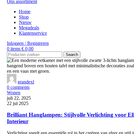
Ons assortiment
Home
Shop
Nieuw
Megadeals
Klantenservice
Inloggen / Registreren
0
items
€
0,00
Search
grandexl
0
comments
Wonen
juli 22, 2025
22 jul 2025
Brilliant Hanglampen: Stijlvolle Verlichting voor El
Interieur
Verlichting speelt een essentiële rol in het creëren van sfeer en stijl