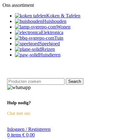
Ons assortiment
Koken & Tafelen
Huishouden
Wonen
Elektronica
Tuin
Speelgoed
Reizen
Huisdieren
Retourneren binnen 14 dagen
Search
Hulp nodig?
Chat met ons
Inloggen / Registreren
0
items
€
0,00