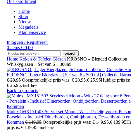
Ons assortiment
Home
Shop
Nieuw
Megadeals
Klantenservice
Inloggen / Registreren
0
items
€
0,00
Search
Home
Koken & Tafelen
Glazen
KROSNO – Blended Collection
Whiskyglazen – Set van 6 – 300ml
KROSNO | Lager Bierglazen | Set van 6 - 500 ml | Collectie Har
€
28,95
Oorspronkelijke prijs was: € 28,95.
€
25,95
Huidige prijs is:
€ 25,95.
incl. btw
Back to products
Mulex | MX151503 Serviesset Moon - Wit - 27 delig voor 6 Person
Porselein - Inclusief Dinerborden, Ontbijtborden, Dessertborden en
Kommen
€
149,95
Oorspronkelijke prijs was: € 149,95.
€
139,95
Hu
prijs is: € 139,95.
incl. btw