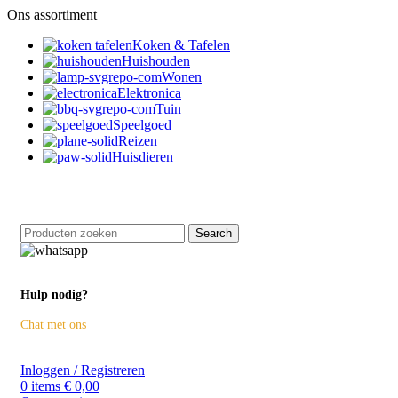
Ons assortiment
Koken & Tafelen
Huishouden
Wonen
Elektronica
Tuin
Speelgoed
Reizen
Huisdieren
Retourneren binnen 14 dagen
Search
Hulp nodig?
Chat met ons
Inloggen / Registreren
0
items
€
0,00