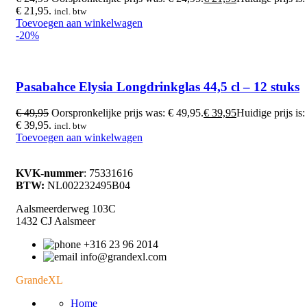
€ 21,95.
incl. btw
Toevoegen aan winkelwagen
-20%
Pasabahce Elysia Longdrinkglas 44,5 cl – 12 stuks
€
49,95
Oorspronkelijke prijs was: € 49,95.
€
39,95
Huidige prijs is:
€ 39,95.
incl. btw
Toevoegen aan winkelwagen
KVK-nummer
: 75331616
BTW:
NL002232495B04
Aalsmeerderweg 103C
1432 CJ Aalsmeer
+316 23 96 2014
info@grandexl.com
GrandeXL
Home