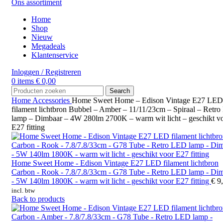
Ons assortiment
Home
Shop
Nieuw
Megadeals
Klantenservice
Inloggen / Registreren
0
items
€
0,00
Search
Home
Accessories
Home Sweet Home – Edison Vintage E27 LED
filament lichtbron Bubbel – Amber – 11/11/23cm – Spiraal – Retr
lamp – Dimbaar – 4W 280lm 2700K – warm wit licht – geschikt v
E27 fitting
Home Sweet Home - Edison Vintage E27 LED filament lichtbron
Carbon - Rook - 7.8/7.8/33cm - G78 Tube - Retro LED lamp - Di
- 5W 140lm 1800K - warm wit licht - geschikt voor E27 fitting
€
9,
incl. btw
Back to products