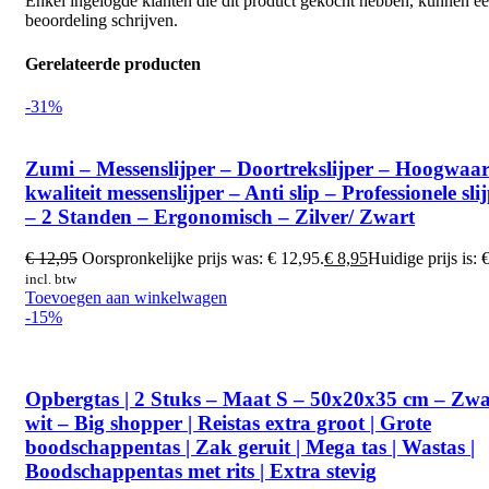
Enkel ingelogde klanten die dit product gekocht hebben, kunnen e
beoordeling schrijven.
Gerelateerde producten
-31%
Zumi – Messenslijper – Doortrekslijper – Hoogwaa
kwaliteit messenslijper – Anti slip – Professionele sli
– 2 Standen – Ergonomisch – Zilver/ Zwart
€
12,95
Oorspronkelijke prijs was: € 12,95.
€
8,95
Huidige prijs is: 
incl. btw
Toevoegen aan winkelwagen
-15%
Opbergtas | 2 Stuks – Maat S – 50x20x35 cm – Zwa
wit – Big shopper | Reistas extra groot | Grote
boodschappentas | Zak geruit | Mega tas | Wastas |
Boodschappentas met rits | Extra stevig