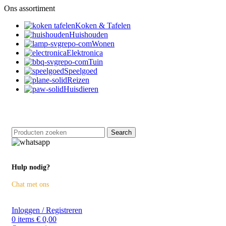
Ons assortiment
Koken & Tafelen
Huishouden
Wonen
Elektronica
Tuin
Speelgoed
Reizen
Huisdieren
Retourneren binnen 14 dagen
Search
Hulp nodig?
Chat met ons
Inloggen / Registreren
0
items
€
0,00